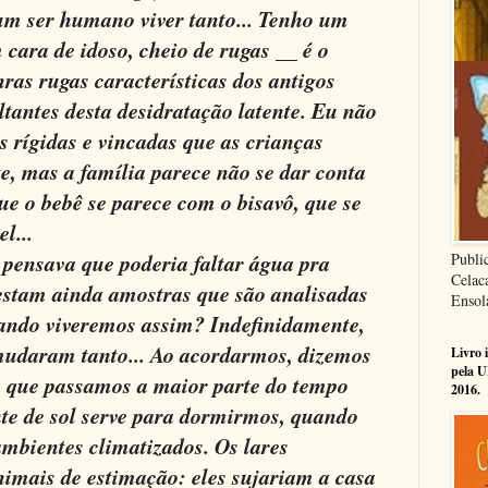
 um ser humano viver tanto... Tenho um
 cara de idoso, cheio de rugas __ é o
ras rugas características dos antigos
tantes desta desidratação latente. Eu não
 rígidas e vincadas que as crianças
e, mas a família parece não se dar conta
ue o bebê se parece com o bisavô, que se
l...
 pensava que poderia faltar água pra
Publi
Celac
Restam ainda amostras que são analisadas
Ensol
uando viveremos assim? Indefinidamente,
 mudaram tanto... Ao acordarmos, dizemos
Livro 
pela U
te que passamos a maior parte do tempo
2016.
nte de sol serve para dormirmos, quando
mbientes climatizados. Os lares
mais de estimação: eles sujariam a casa