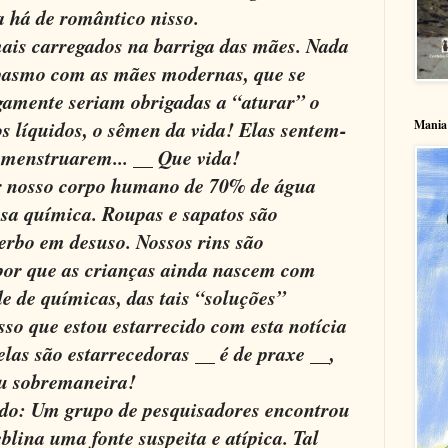
a há de romântico nisso.
mais carregados na barriga das mães. Nada
 pasmo com as mães modernas, que se
gamente seriam obrigadas a “aturar” o
os líquidos, o sêmen da vida! Elas sentem-
Mania 
 menstruarem... __ Que vida!
 nosso corpo humano de 70% de água
sa química. Roupas e sapatos são
verbo em desuso. Nossos rins são
 por que as crianças ainda nascem com
e de químicas, das tais “soluções”
sso que estou estarrecido com esta notícia
elas são estarrecedoras __ é de praxe __,
ou sobremaneira!
ando: Um grupo de pesquisadores encontrou
lina uma fonte suspeita e atípica. Tal