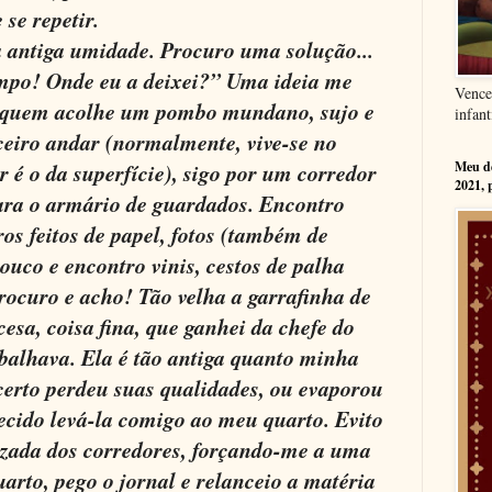
se repetir.
a antiga umidade. Procuro uma solução...
mpo! Onde eu a deixei?” Uma ideia me
Vence
o quem acolhe um pombo mundano, sujo e
infant
rceiro andar (normalmente, vive-se no
r é o da superfície), sigo por um corredor
Meu dé
2021, 
para o armário de guardados. Encontro
os feitos de papel, fotos (também de
uco e encontro vinis, cestos de palha
rocuro e acho! Tão velha a garrafinha de
esa, coisa fina, que ganhei da chefe do
balhava. Ela é tão antiga quanto minha
certo perdeu suas qualidades, ou evaporou
ecido levá-la comigo ao meu quarto. Evito
izada dos corredores, forçando-me a uma
arto, pego o jornal e relanceio a matéria