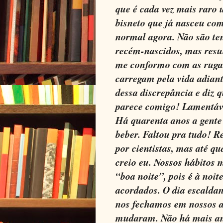
que é cada vez mais raro
bisneto que já nasceu com
normal agora. Não são ten
recém-nascidos, mas resul
me conformo com as rugas
carregam pela vida adiant
dessa discrepância e diz q
parece comigo! Lamentáve
Há quarenta anos a gente
beber. Faltou pra tudo! 
por cientistas, mas até q
creio eu. Nossos hábitos
“boa noite”, pois é à noi
acordados. O dia escalda
nos fechamos em nossos a
mudaram. Não há mais ani