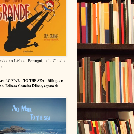
cado em Lisboa, Portugal, pela Chiado
ra
ivro AO MAR - TO THE SEA - Bilíngue e
ado, Editora Costelas Felinas, agosto de