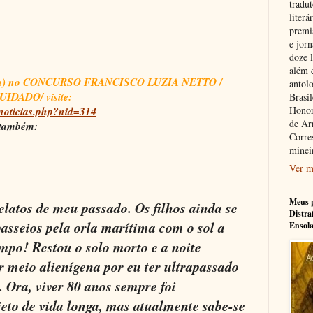
tradu
literá
premi
e jorn
doze l
além 
rata) no CONCURSO FRANCISCO LUZIA NETTO /
antolo
IDADO/ visite:
Brasi
noticias.php?nid=314
Honor
de Ar
 também:
Corre
minei
Ver m
Meus p
latos de meu passado. Os filhos ainda se
Distra
asseios pela orla marítima com o sol a
Ensol
empo! Restou o solo morto e a noite
 meio alienígena por eu ter ultrapassado
. Ora, viver 80 anos sempre foi
eto de vida longa, mas atualmente sabe-se