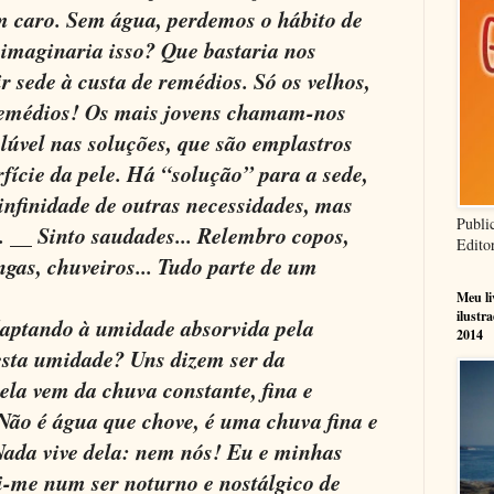
em caro. Sem água, perdemos o hábito de
 imaginaria isso? Que bastaria nos
 sede à custa de remédios. Só os velhos,
emédios! Os mais jovens chamam-nos
lúvel nas soluções, que são emplastros
rfície da pele. Há “solução” para a sede,
infinidade de outras necessidades, mas
Publi
.. __ Sinto saudades... Relembro copos,
Edito
ngas, chuveiros... Tudo parte de um
Meu l
ilustr
daptando à umidade absorvida pela
2014
esta umidade? Uns dizem ser da
 ela vem da chuva constante, fina e
 Não é água que chove, é uma chuva fina e
Nada vive dela: nem nós! Eu e minhas
i-me num ser noturno e nostálgico de