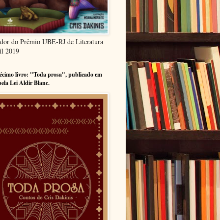
dor do Prêmio UBE-RJ de Literatura
il 2019
cimo livro: "Toda prosa", publicado em
pela Lei Aldir Blanc.