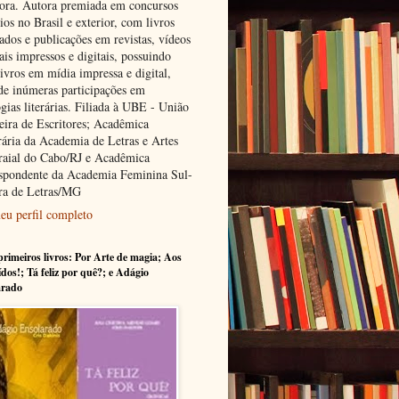
tora. Autora premiada em concursos
rios no Brasil e exterior, com livros
ados e publicações em revistas, vídeos
ais impressos e digitais, possuindo
ivros em mídia impressa e digital,
de inúmeras participações em
gias literárias. Filiada à UBE - União
leira de Escritores; Acadêmica
ária da Academia de Letras e Artes
raial do Cabo/RJ e Acadêmica
spondente da Academia Feminina Sul-
ra de Letras/MG
eu perfil completo
rimeiros livros: Por Arte de magia; Aos
ídos!; Tá feliz por quê?; e Adágio
arado