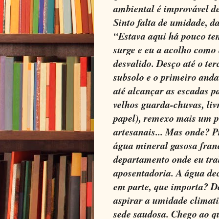
ambiental é improvável de 
Sinto falta de umidade, d
“Estava aqui há pouco te
surge e eu a acolho com
desvalido. Desço até o te
subsolo e o primeiro anda
até alcançar as escadas 
velhos guarda-chuvas, livr
papel), remexo mais um po
artesanais... Mas onde? P
água mineral gasosa franc
departamento onde eu tra
aposentadoria. A água de
em parte, que importa? D
aspirar a umidade climat
sede saudosa. Chego ao qu