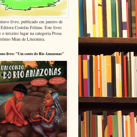
itavo livro, publicado em janeiro de
Editora Costelas Felinas. Este livro
 o terceiro lugar na categoria Prosa
Prêmio Miau de Literatura.
ono livro: "Um conto do Rio Amazonas"