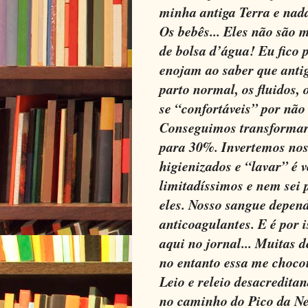
minha antiga Terra e nad
Os bebês... Eles não são 
de bolsa d’água! Eu fico
enojam ao saber que anti
parto normal, os fluidos, 
se “confortáveis” por não
Conseguimos transformar
para 30%. Invertemos nos
higienizados e “lavar” é 
limitadíssimos e nem sei
eles. Nosso sangue depend
anticoagulantes. E é por i
aqui no jornal... Muitas d
no entanto essa me choc
Leio e releio desacredit
no caminho do Pico da Neb