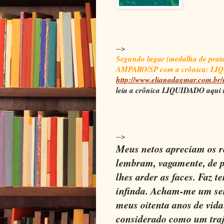
-->
Segundo lugar (medalha de p
AMPARO/SP com a crônica: LIQU
http://www.elianadagmar.com.br/
leia a crônica LIQUIDADO aqui
-->
Meus netos apreciam os re
lembram, vagamente, de p
lhes arder as faces. Faz t
infinda. Acham-me um ser
meus oitenta anos de vida
considerado como um traj