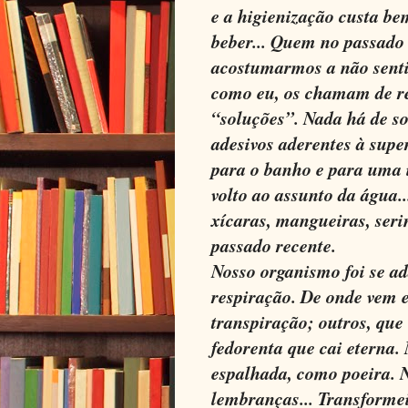
e a higienização custa b
beber... Quem no passado
acostumarmos a não sentir
como eu, os chamam de r
“soluções”. Nada há de so
adesivos aderentes à supe
para o banho e para uma 
volto ao assunto da água.
xícaras, mangueiras, seri
passado recente.
Nosso organismo foi se a
respiração. De onde vem 
transpiração; outros, que
fedorenta que cai eterna.
espalhada, como poeira. 
lembranças... Transforme