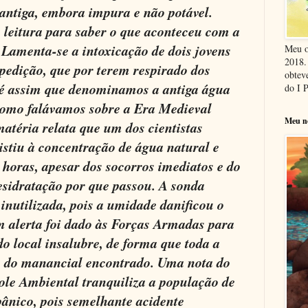
 antiga, embora impura e não potável.
leitura para saber o que aconteceu com a
 Lamenta-se a intoxicação de dois jovens
Meu o
2018. 
pedição, que por terem respirado dos
obteve
(é assim que denominamos a antiga água
do I 
como falávamos sobre a Era Medieval
Meu n
atéria relata que um dos cientistas
stiu à concentração de água natural e
horas, apesar dos socorros imediatos e do
esidratação por que passou. A sonda
 inutilizada, pois a umidade danificou o
m alerta foi dado às Forças Armadas para
do local insalubre, de forma que toda a
ta do manancial encontrado. Uma nota do
ole Ambiental tranquiliza a população de
pânico, pois semelhante acidente