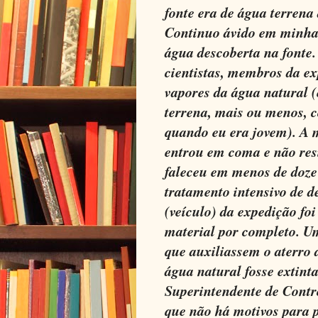
fonte era de água terrena
Continuo ávido em minha 
água descoberta na fonte.
cientistas, membros da ex
vapores da água natural 
terrena, mais ou menos, 
quando eu era jovem). A m
entrou em coma e não resi
faleceu em menos de doze 
tratamento intensivo de d
(veículo) da expedição foi
material por completo. U
que auxiliassem o aterro 
água natural fosse extin
Superintendente de Contr
que não há motivos para 