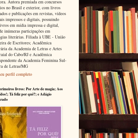
tora. Autora premiada em concursos
rios no Brasil e exterior, com livros
ados e publicações em revistas, vídeos
ais impressos e digitais, possuindo
ivros em mídia impressa e digital,
de inúmeras participações em
gias literárias. Filiada à UBE - União
leira de Escritores; Acadêmica
ária da Academia de Letras e Artes
raial do Cabo/RJ e Acadêmica
spondente da Academia Feminina Sul-
ra de Letras/MG
eu perfil completo
rimeiros livros: Por Arte de magia; Aos
ídos!; Tá feliz por quê?; e Adágio
arado