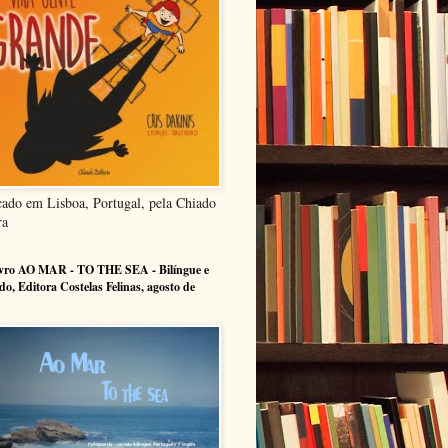
cado em Lisboa, Portugal, pela Chiado
ra
ivro AO MAR - TO THE SEA - Bilíngue e
ado, Editora Costelas Felinas, agosto de