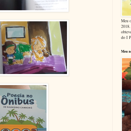
Meu o
2018. 
obteve
do I 
Meu n