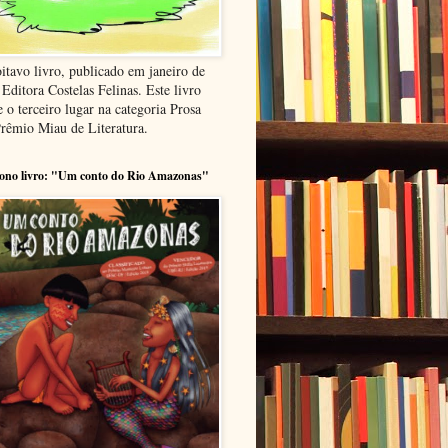
itavo livro, publicado em janeiro de
Editora Costelas Felinas. Este livro
 o terceiro lugar na categoria Prosa
Prêmio Miau de Literatura.
ono livro: "Um conto do Rio Amazonas"