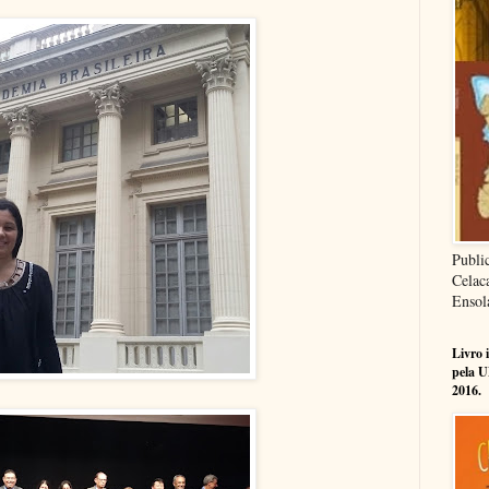
Publi
Celac
Ensol
Livro 
pela U
2016.