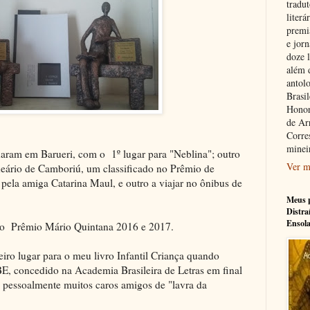
tradu
literá
premi
e jorn
doze l
além 
antolo
Brasi
Honor
de Ar
Corre
minei
haram em Barueri, com o 1º lugar para "Neblina"; outro
Ver m
neário de Camboriú, um classificado no Prêmio de
 pela amiga Catarina Maul, e outro a viajar no ônibus de
Meus p
Distra
Ensol
 do Prêmio Mário Quintana 2016 e 2017.
meiro lugar para o meu livro Infantil Criança quando
E, concedido na Academia Brasileira de Letras em final
 pessoalmente muitos caros amigos de "lavra da