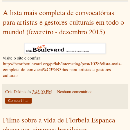
A lista mais completa de convocatórias
para artistas e gestores culturais em todo o
mundo! (fevereiro - dezembro 2015)
visite o site e confira:
http://theartboulevard.org/pt/lab/interesting/post/10286/lista-mais-
completa-de-convocat%C3%B3rias-para-artistas-e-gestores-
culturais
Cris Dakinis
às
2:45:00 PM
Nenhum comentário:
Compartilhar
Filme sobre a vida de Florbela Espanca
chega aos cinemas brasileiros