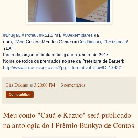
‪#‎
1ºlugar‬
,
‪#‎
Troféu‬
,
‪#‎
R‬
$1,5 mil,
‪#‎
50exemplares‬
da
obra,
‪#‎
Ana‬
Cristina Mendes Gomes =
Cris Dakinis
,
‪#‎
Felizpacas‬
!
YEAH!
Festa de lançamento da antologia em janeiro de 2015.
Nome de todos os premiados no site da Prefeitura de Barueri:
http://www.barueri.sp.gov.br/?pg=informativoLista&ID=19432
Cris Dakinis
às
3:20:00 PM
3 comentários:
Compartilhar
Meu conto "Cauã e Kazuo" será publicado
na antologia do I Prêmio Bunkyo de Contos