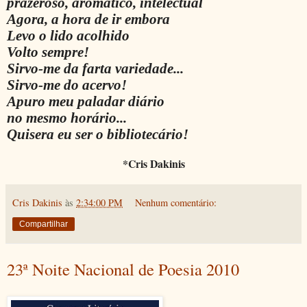
prazeroso, aromático, intelectual
Agora, a hora de ir embora
Levo o lido acolhido
Volto sempre!
Sirvo-me da farta variedade...
Sirvo-me do acervo!
Apuro meu paladar diário
no mesmo horário...
Quisera eu ser o bibliotecário!
*Cris Dakinis
Cris Dakinis
às
2:34:00 PM
Nenhum comentário:
Compartilhar
23ª Noite Nacional de Poesia 2010