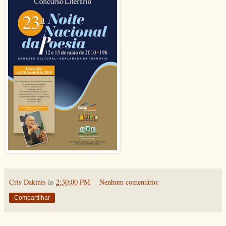
Cris Dakinis
às
2:30:00 PM
Nenhum comentário:
Compartilhar