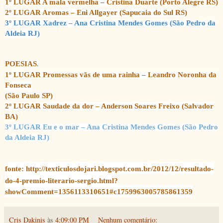
1º LUGAR A mala vermelha
– Cristina Duarte (Porto Alegre RS)
2º LUGAR Aromas
– Eni Allgayer (Sapucaia do Sul RS)
3º LUGAR Xadrez
– Ana Cristina Mendes Gomes (São Pedro da
Aldeia RJ)
POESIAS
.
1º LUGAR Promessas vãs de uma rainha
– Leandro Noronha da
Fonseca
(São Paulo SP)
2º LUGAR Saudade da dor
– Anderson Soares Freixo (Salvador
BA)
3º LUGAR Eu e o mar
– Ana Cristina Mendes Gomes (São Pedro
da Aldeia RJ)
fonte:
http://texticulosdojari.blogspot.com.br/2012/12/resultado-
do-4-premio-literario-sergio.html?
showComment=1356113310651#c1759963005785861359
Cris Dakinis
às
4:09:00 PM
Nenhum comentário: