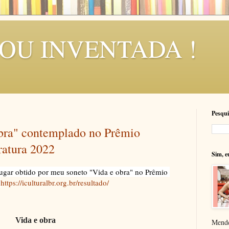
SOU INVENTADA !
Pesqui
bra" contemplado no Prêmio
ratura 2022
Sim, e
 lugar obtido por meu soneto "Vida e obra" no Prêmio 
 
https://iculturalbr.org.br/resultado/
Vida e obra
Mende