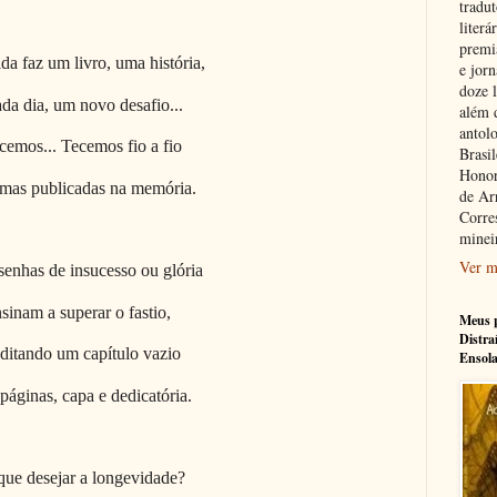
tradu
literá
premi
da faz um livro, uma história,
e jorn
doze l
da dia, um novo desafio...
além 
antolo
cemos... Tecemos fio a fio
Brasi
Honor
amas publicadas na memória.
de Ar
Corre
minei
Ver m
senhas de insucesso ou glória
sinam a superar o fastio,
Meus p
Distra
ditando um capítulo vazio
Ensol
áginas, capa e dedicatória.
que desejar a longevidade?