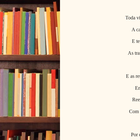
Toda vi
A ca
E te
As tr
E as re
En
Ree
Com p
Por 