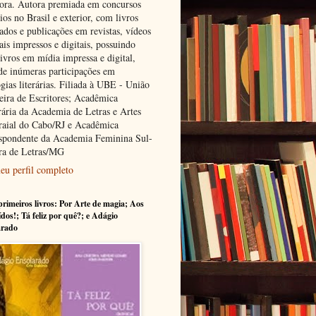
tora. Autora premiada em concursos
rios no Brasil e exterior, com livros
ados e publicações em revistas, vídeos
ais impressos e digitais, possuindo
ivros em mídia impressa e digital,
de inúmeras participações em
gias literárias. Filiada à UBE - União
leira de Escritores; Acadêmica
ária da Academia de Letras e Artes
raial do Cabo/RJ e Acadêmica
spondente da Academia Feminina Sul-
ra de Letras/MG
eu perfil completo
rimeiros livros: Por Arte de magia; Aos
ídos!; Tá feliz por quê?; e Adágio
arado