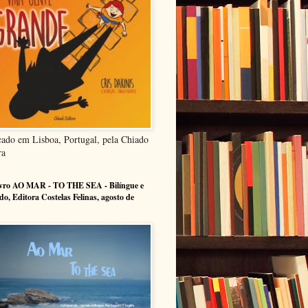
cado em Lisboa, Portugal, pela Chiado
ra
ivro AO MAR - TO THE SEA - Bilíngue e
ado, Editora Costelas Felinas, agosto de