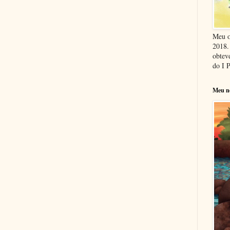
Meu o
2018. 
obteve
do I 
Meu n