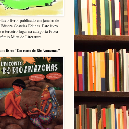
itavo livro, publicado em janeiro de
Editora Costelas Felinas. Este livro
 o terceiro lugar na categoria Prosa
Prêmio Miau de Literatura.
ono livro: "Um conto do Rio Amazonas"