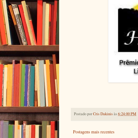
Postado por
Cris Dakinis
às
6:24:00 PM
Postagens mais recentes