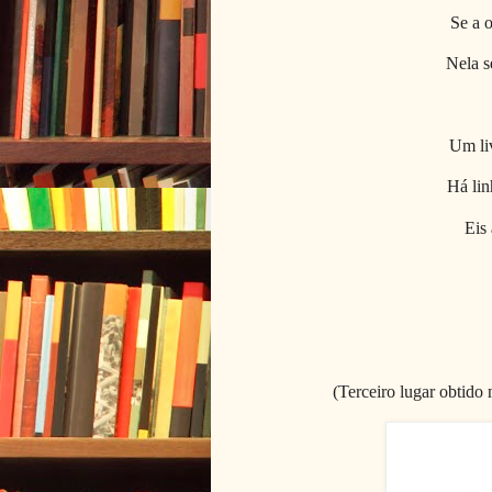
Se a o
Nela s
Um liv
Há lin
Eis 
(Terceiro lugar obtido