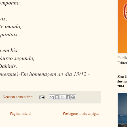
componho.
ais,
ste mundo,
uintais...
o em bis:
 áureo segundo,
Publi
Edito
Dakinis.
querque)-Em homenagem ao dia 13/12 -
Meu l
ilustr
2014
Nenhum comentário:
Página inicial
Postagens mais antigas