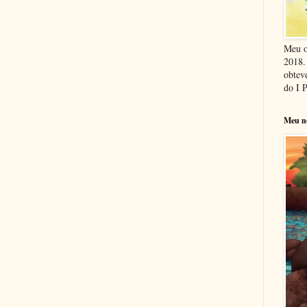
Meu o
2018. 
obteve
do I 
Meu n