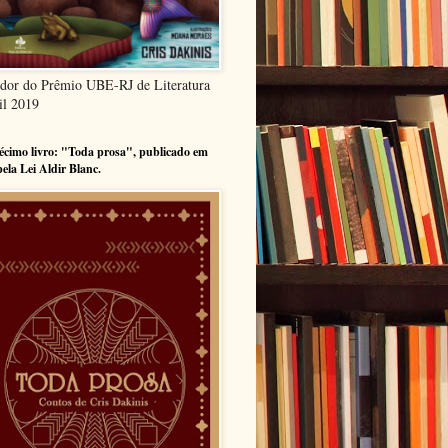
dor do Prêmio UBE-RJ de Literatura
il 2019
cimo livro: "Toda prosa", publicado em
pela Lei Aldir Blanc.