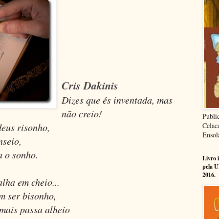
Cris Dakinis
Dizes que és inventada, mas
não creio!
Publi
Celac
eus risonho,
Ensol
nseio,
a o sonho.
Livro 
pela U
2016.
alha em cheio...
m ser bisonho,
 mais passa alheio