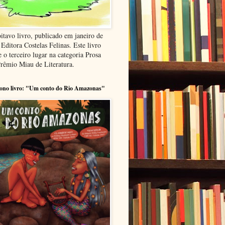
itavo livro, publicado em janeiro de
Editora Costelas Felinas. Este livro
 o terceiro lugar na categoria Prosa
Prêmio Miau de Literatura.
ono livro: "Um conto do Rio Amazonas"