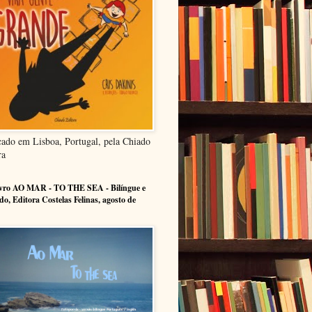
cado em Lisboa, Portugal, pela Chiado
ra
ivro AO MAR - TO THE SEA - Bilíngue e
ado, Editora Costelas Felinas, agosto de