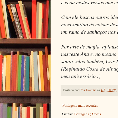
e ecoa nestes versos que 
Com ele buscas outros ide
novo sentido às coisas de
um ramo de sanhaços nos q
Por arte de magia, aplaus
nasceste Ana e, no mesmo
sopra velas também, Cris 
(Reginaldo Costa de Albu
meu aniversário :)
Postado por
Cris Dakinis
às
4:51:00 PM
Postagens mais recentes
Assinar:
Postagens (Atom)