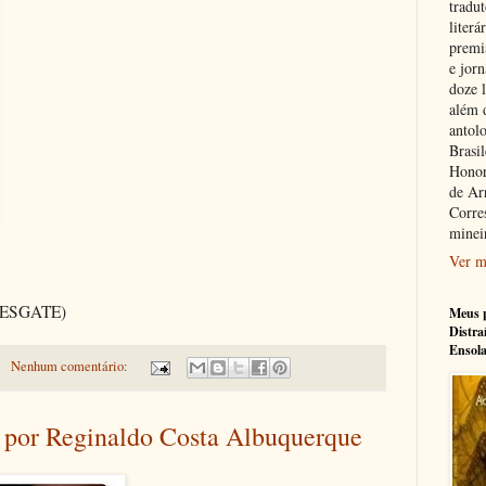
tradu
literá
premi
e jorn
doze l
além 
antolo
Brasi
Honor
de Ar
Corre
minei
Ver m
 RESGATE)
Meus p
Distra
Ensol
Nenhum comentário:
" por Reginaldo Costa Albuquerque