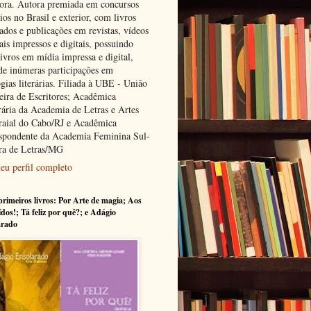
tora. Autora premiada em concursos
rios no Brasil e exterior, com livros
ados e publicações em revistas, vídeos
ais impressos e digitais, possuindo
ivros em mídia impressa e digital,
de inúmeras participações em
gias literárias. Filiada à UBE - União
leira de Escritores; Acadêmica
ária da Academia de Letras e Artes
raial do Cabo/RJ e Acadêmica
spondente da Academia Feminina Sul-
ra de Letras/MG
eu perfil completo
rimeiros livros: Por Arte de magia; Aos
ídos!; Tá feliz por quê?; e Adágio
arado