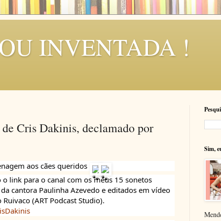
SOU INVENTADA !
Pesqui
 de Cris Dakinis, declamado por
Sim, e
nagem aos cães queridos 
 o link para o canal com os meus 15 sonetos 
da cantora Paulinha Azevedo e editados em vídeo 
 Ruivaco (ART Podcast Studio). 
isDakinis
Mende