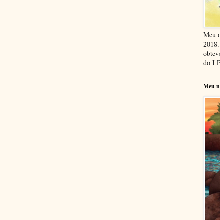
Meu o
2018. 
obteve
do I 
Meu n