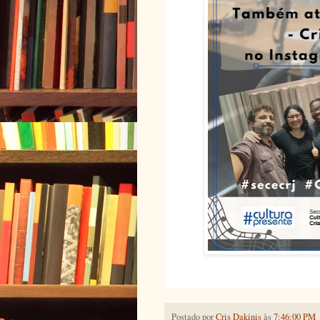
Postado por
Cris Dakinis
às
7:46:00 PM