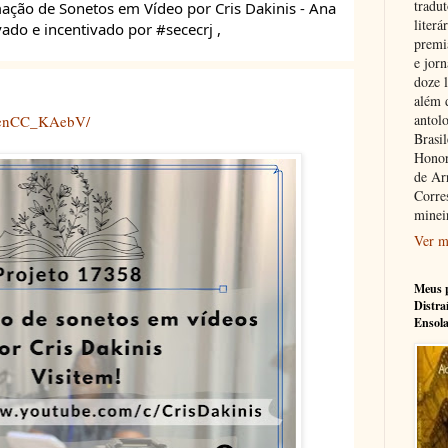
tradu
ação de Sonetos em Vídeo por Cris Dakinis - Ana 
literá
do e incentivado por #sececrj , 
premi
e jorn
doze l
além 
antolo
/CenCC_KAebV/
Brasi
Honor
de Ar
Corre
minei
Ver m
Meus p
Distra
Ensol