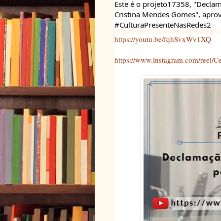
Este 
é o projeto17358, "Declam
Cristina Mendes Gomes", aprova
#CulturaPresenteNasRedes2
https://youtu.be/fqhSvxWv1XQ
https://www.instagram.com/reel