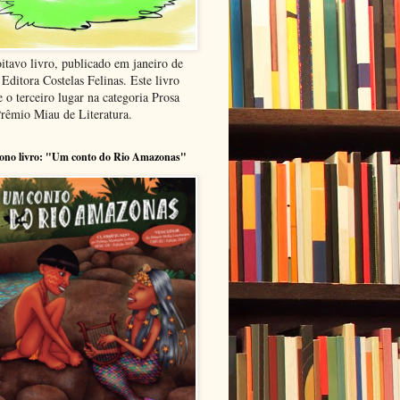
itavo livro, publicado em janeiro de
Editora Costelas Felinas. Este livro
 o terceiro lugar na categoria Prosa
Prêmio Miau de Literatura.
ono livro: "Um conto do Rio Amazonas"