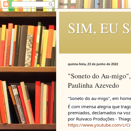
SIM, EU 
quinta-feira, 23 de junho de 2022
"Soneto do Au-migo",
Paulinha Azevedo
"Soneto do au-migo", em home
É com imensa alegria que trago
premiados, declamados na voz 
por Ruivaco Produções - Thiago
https://www.youtube.com/c/Cr