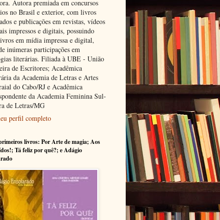
tora. Autora premiada em concursos
rios no Brasil e exterior, com livros
ados e publicações em revistas, vídeos
ais impressos e digitais, possuindo
ivros em mídia impressa e digital,
de inúmeras participações em
gias literárias. Filiada à UBE - União
leira de Escritores; Acadêmica
ária da Academia de Letras e Artes
raial do Cabo/RJ e Acadêmica
spondente da Academia Feminina Sul-
ra de Letras/MG
eu perfil completo
rimeiros livros: Por Arte de magia; Aos
ídos!; Tá feliz por quê?; e Adágio
arado