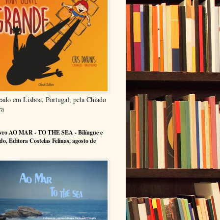
cado em Lisboa, Portugal, pela Chiado
ra
ivro AO MAR - TO THE SEA - Bilíngue e
ado, Editora Costelas Felinas, agosto de