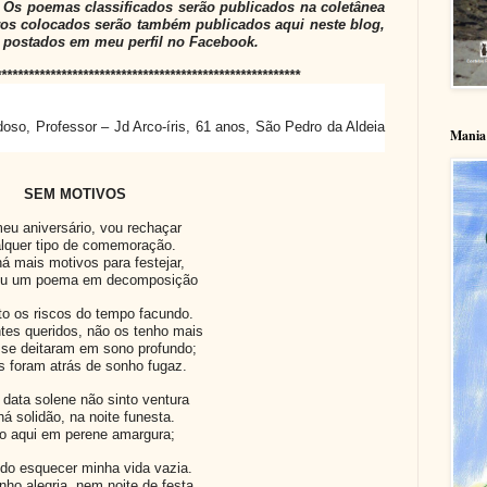
 Os poemas classificados serão publicados na coletânea
iros colocados serão também publicados aqui neste blog,
postados em meu perfil no Facebook.
********************************************************
oso, Professor – Jd Arco-íris, 61 anos, São Pedro da Aldeia
Mania 
SEM MOTIVOS
eu aniversário, vou rechaçar
lquer tipo de comemoração.
á mais motivos para festejar,
ou um poema em decomposição
to os riscos do tempo facundo.
tes queridos, não os tenho mais
 se deitaram em sono profundo;
s foram atrás de sonho fugaz.
 data solene não sinto ventura
á solidão, na noite funesta.
o aqui em perene amargura;
do esquecer minha vida vazia.
nho alegria, nem noite de festa