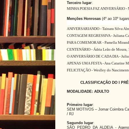
Terceiro lugar
:
MINHA POESIA FAZ ANIVERSÁRIO - Mille
Menções Honrosas
(4º ao 10º lugare
ANIVERSARIANDO - Tainara Silva Alme
CONTAGEM REGRESSIVA - Juliana Campo
PARA COMEMORAR - Pamella Miranda da
CENTENÁRIO - Ádria Leão de Moura, 1
O ANIVERSÁRIO DE CADA DIA - Juliana 
APENAS UMA FESTA - Ana Catarine Mend
FELICITAÇÃO - Weslley do Nascimento F
CLASSIFICAÇÃO DO I PRÊ
MODALIDADE: ADULTO
Primeiro lugar
:
SEM MOTIVOS – Jomar Coimbra Cardos
/ RJ
Segundo lugar
:
SÃO PEDRO DA ALDEIA - Agenor d