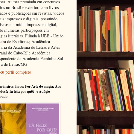
tora. Autora premiada em concursos
rios no Brasil e exterior, com livros
ados e publicações em revistas, vídeos
ais impressos e digitais, possuindo
ivros em mídia impressa e digital,
de inúmeras participações em
gias literárias. Filiada à UBE - União
leira de Escritores; Acadêmica
ária da Academia de Letras e Artes
raial do Cabo/RJ e Acadêmica
spondente da Academia Feminina Sul-
ra de Letras/MG
eu perfil completo
rimeiros livros: Por Arte de magia; Aos
ídos!; Tá feliz por quê?; e Adágio
arado