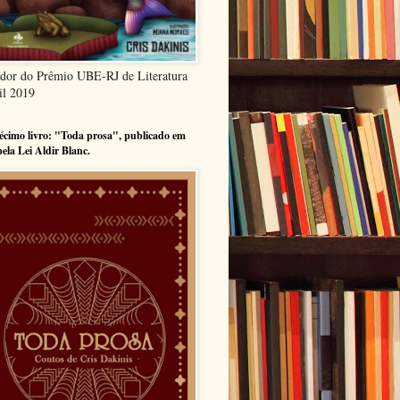
dor do Prêmio UBE-RJ de Literatura
il 2019
cimo livro: "Toda prosa", publicado em
pela Lei Aldir Blanc.