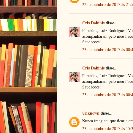
22 de outubro de 2017 às 21:
Cris Dakinis
disse...
Parabéns, Luiz Rodrigues! Vo
acompanharam pelo meu Facebo
Saudações!
23 de outubro de 2017 às 00:
Cris Dakinis
disse...
Parabéns, Luiz Rodrigues! Vo
acompanharam pelo meu Facebo
Saudações!
23 de outubro de 2017 às 00:
Unknown
disse...
Nunca imaginei que ficaria e
23 de outubro de 2017 às 15: