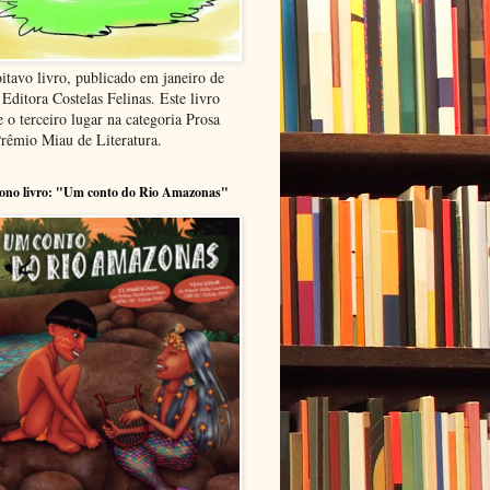
itavo livro, publicado em janeiro de
Editora Costelas Felinas. Este livro
 o terceiro lugar na categoria Prosa
Prêmio Miau de Literatura.
ono livro: "Um conto do Rio Amazonas"