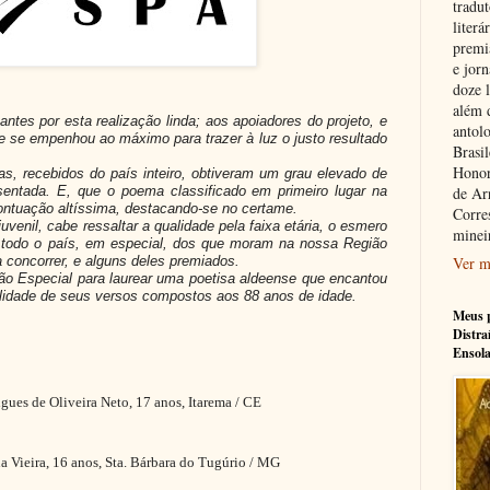
tradu
literá
premi
e jorn
doze l
além 
antes por esta realização linda; aos apoiadores do projeto, e
antolo
 se empenhou ao máximo para trazer à luz o justo resultado
Brasi
Honor
s, recebidos do país inteiro, obtiveram um grau elevado de
sentada. E, que o poema classificado em primeiro lugar na
de Ar
ontuação altíssima, destacando-se no certame.
Corre
venil, cabe ressaltar a qualidade pela faixa etária, o esmero
minei
 todo o país, em especial, dos que moram na nossa Região
 concorrer, e alguns deles premiados.
Ver m
ão Especial para laurear uma poetisa aldeense que encantou
nalidade de seus versos compostos aos 88 anos de idade.
Meus p
Distra
Ensol
s de Oliveira Neto, 17 anos, Itarema / CE
Vieira, 16 anos, Sta. Bárbara do Tugúrio / MG