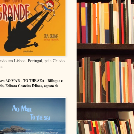
cado em Lisboa, Portugal, pela Chiado
ra
ivro AO MAR - TO THE SEA - Bilíngue e
ado, Editora Costelas Felinas, agosto de