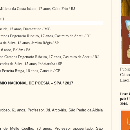
na da Costa Inácio, 17 anos, Cabo Frio / RJ
s):
ida, 15 anos, Diamantina / MG
s Degenario Ribeiro, 17 anos, Casimiro de Abreu / RJ
 Silva, 13 anos, Jardim Régis / SP
6 anos, Belém / PA
Campos Degenario Ribeiro, 17 anos, Casimiro de Abreu / RJ
es da Silva, 15 anos, Indaiatuba / SP
Publi
erreira Braga, 16 anos, Caucaia / CE
Celac
Ensol
MIO NACIONAL DE POESIA – SPA / 2017
Livro 
pela U
2016.
o, 61 anos, Professor, Jd. Arco-íris, São Pedro da Aldeia
e Mello Coelho, 73 anos, Professor aposentado, São