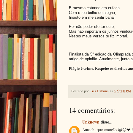
E mesmo estando em euforia
Com o teu brilho de alegria,
Insisto em me sentir banal
Por não poder ofertar ouro,
Mas não importam os junhos vindour
Nestes meus versos te fiz imortal.
Finalista da 5° edição da Olimpíada
artigo de opinião. Atualmente, junto
Plágio é crime. Respeite os direitos a
Postado por
Cris Dakinis
às
8:53:00 PM
14 comentários:
Unknown
disse...
Aaaaah, que emoção 😍😍❤ fi