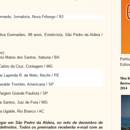
rdo, Jornalista, Nova Friburgo / RJ
va Guimarães, 88 anos, Esteticista, São Pedro da Aldeia /
s):
 Matos dos Santos, Itabuna / BA
Publi
Edito
rlos da Cruz, Contagem / MG
Lapenda R. de Melo, Recife / PE
Meu l
ilustr
ldo Trombin, Americana / SP
2014
argem Grande Paulista / SP
 Santos, Juiz de Fora / MG
a Ugalde, Rio Branco / AC
lugar em São Pedro da Aldeia, no mês de dezembro de
 definidos. Todos os premiados receberão e-mail com as