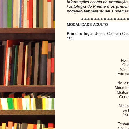
informações acerca da premiação.
/ antologia do Prêmio e os prime
podendo também ter seus poemas 
*********************************
MODALIDADE ADULTO
Primeiro lugar
: Jomar Coimbra Card
/ RJ
No m
Qua
Não h
Pois s
No ros
Meus en
Muitos
Outro
Nesta
Só h
Jaz
Tentan
Não te