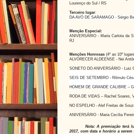
Lourenço do Sul / RS
Terceiro lugar
:
DA AVÓ DE SARAMAGO - Sérgio Berna
Menção Especial:
ANIVERSÁRIO - Maria Carlota da Sil
RJ
Menções Honrosas
(4º ao 10º lugare
ALVORECER ALDEENSE - Nei Antônio
SONETO DO ANIVERSÁRIO - Luiz Ca
SEIS DE SETEMBRO - Rômulo César 
HOMEM DE GRANDE CALIBRE – Gera
RODA DE VIDAS – Rachel Soares, V
NO ESPELHO - Alef Freitas de Souza
ANIVERSÁRIO - Maria Cecília Pereir
Nota: A premiação terá 
2017, com data e horário a serem