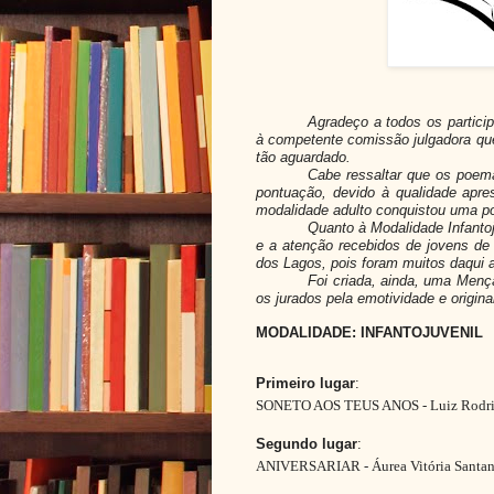
Agradeço a todos os particip
à competente comissão julgadora que
tão aguardado.
Cabe ressaltar que os poema
pontuação, devido à qualidade apre
modalidade adulto conquistou uma p
Quanto à Modalidade Infantoju
e a atenção recebidos de jovens de
dos Lagos, pois foram muitos daqui a
Foi criada, ainda, uma Menç
os jurados pela emotividade e origi
MODALIDADE: INFANTOJUVENIL
Primeiro lugar
:
SONETO AOS TEUS ANOS - Luiz Rodrigue
Segundo lugar
:
ANIVERSARIAR - Áurea Vitória Santana 