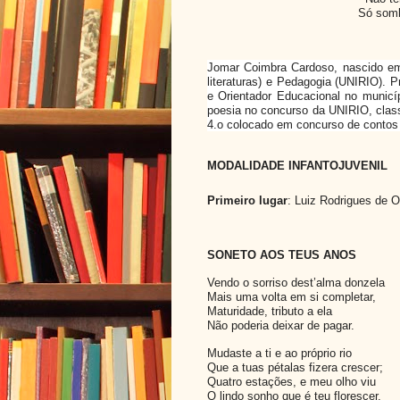
Só somb
Jomar Coimbra Cardoso, nascido em
literaturas) e Pedagogia (UNIRIO). 
e Orientador Educacional no municí
poesia no concurso da UNIRIO, clas
4.o colocado em concurso de contos 
MODALIDADE INFANTOJUVENIL
Primeiro lugar
: Luiz Rodrigues de O
SONETO AOS TEUS ANOS
Vendo o sorriso dest’alma donzela
Mais uma volta em si completar,
Maturidade, tributo a ela
Não poderia deixar de pagar.
Mudaste a ti e ao próprio rio
Que a tuas pétalas fizera crescer;
Quatro estações, e meu olho viu
O lindo sonho que é teu florescer.