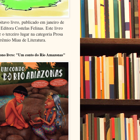
itavo livro, publicado em janeiro de
Editora Costelas Felinas. Este livro
 o terceiro lugar na categoria Prosa
Prêmio Miau de Literatura.
ono livro: "Um conto do Rio Amazonas"