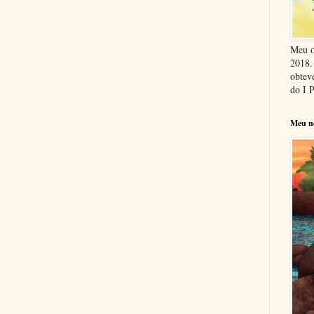
Meu o
2018. 
obteve
do I 
Meu n