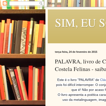
SIM, EU 
terça-feira, 24 de fevereiro de 2015
PALAVRA, livro de Cl
Costela Felinas - saib
Este é o livro "PALAVRA" de
Clá
pois foi difícil interromper. O c
que é! Não por acaso 
O livro apresenta a poética car
uso da metalinguagem, image