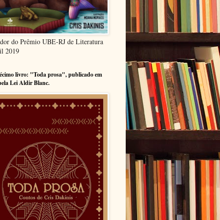
dor do Prêmio UBE-RJ de Literatura
il 2019
cimo livro: "Toda prosa", publicado em
pela Lei Aldir Blanc.