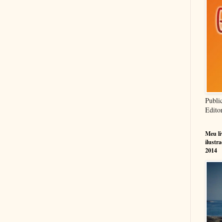
Publi
Edito
Meu l
ilustr
2014