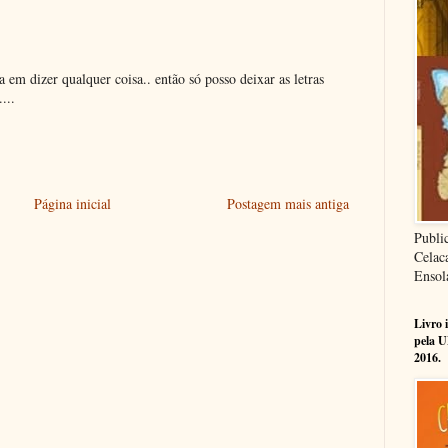
a em dizer qualquer coisa.. então só posso deixar as letras
...
Página inicial
Postagem mais antiga
Publi
Celac
Ensol
Livro 
pela U
2016.