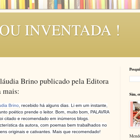
SOU INVENTADA !
Pesqui
áudia Brino publicado pela Editora
a mais:
Sim, e
udia Brino
, recebido há alguns dias. Li em um instante,
onjunto poético prende o leitor. Bom, muito bom, PALAVRA
foi citado e recomendado em inúmeros blogs.
acterística da autora, com poemas bem trabalhados no
ns originais e cativantes. Mais que recomendado!
Mende