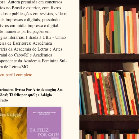
tora. Autora premiada em concursos
rios no Brasil e exterior, com livros
ados e publicações em revistas, vídeos
ais impressos e digitais, possuindo
ivros em mídia impressa e digital,
de inúmeras participações em
gias literárias. Filiada à UBE - União
leira de Escritores; Acadêmica
ária da Academia de Letras e Artes
raial do Cabo/RJ e Acadêmica
spondente da Academia Feminina Sul-
ra de Letras/MG
eu perfil completo
rimeiros livros: Por Arte de magia; Aos
ídos!; Tá feliz por quê?; e Adágio
arado