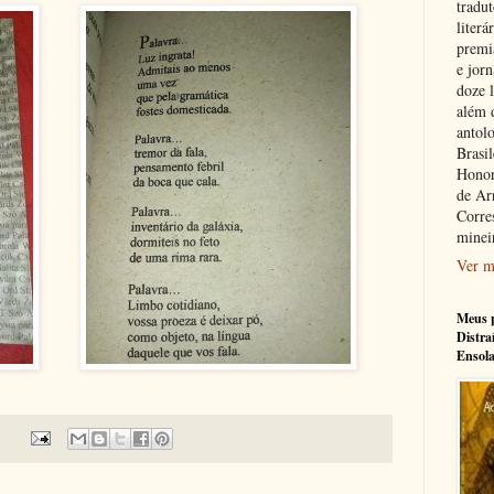
tradu
literá
premi
e jorn
doze l
além 
antolo
Brasi
Honor
de Ar
Corre
minei
Ver m
Meus p
Distra
Ensol