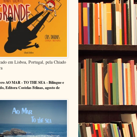
cado em Lisboa, Portugal, pela Chiado
ra
ivro AO MAR - TO THE SEA - Bilíngue e
ado, Editora Costelas Felinas, agosto de