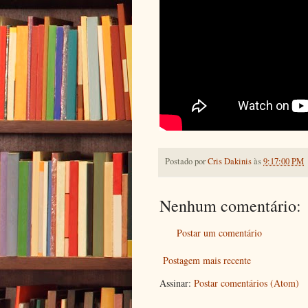
Postado por
Cris Dakinis
às
9:17:00 PM
Nenhum comentário:
Postar um comentário
Postagem mais recente
Assinar:
Postar comentários (Atom)