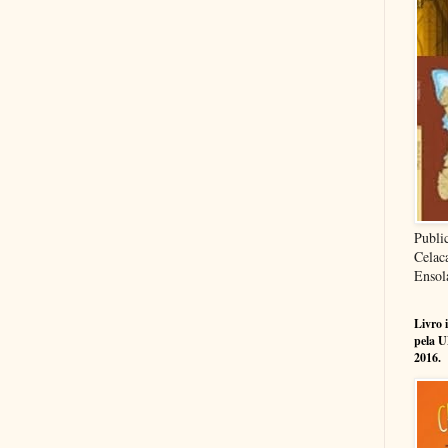
Publi
Celac
Ensol
Livro 
pela U
2016.