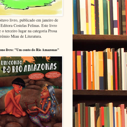
itavo livro, publicado em janeiro de
Editora Costelas Felinas. Este livro
 o terceiro lugar na categoria Prosa
Prêmio Miau de Literatura.
ono livro: "Um conto do Rio Amazonas"