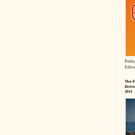
Publi
Edito
Meu l
ilustr
2014