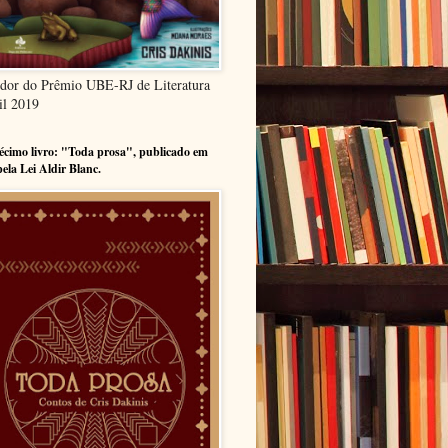
dor do Prêmio UBE-RJ de Literatura
il 2019
cimo livro: "Toda prosa", publicado em
pela Lei Aldir Blanc.