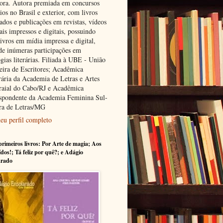
tora. Autora premiada em concursos
rios no Brasil e exterior, com livros
ados e publicações em revistas, vídeos
ais impressos e digitais, possuindo
ivros em mídia impressa e digital,
de inúmeras participações em
gias literárias. Filiada à UBE - União
leira de Escritores; Acadêmica
ária da Academia de Letras e Artes
raial do Cabo/RJ e Acadêmica
spondente da Academia Feminina Sul-
ra de Letras/MG
eu perfil completo
rimeiros livros: Por Arte de magia; Aos
ídos!; Tá feliz por quê?; e Adágio
arado