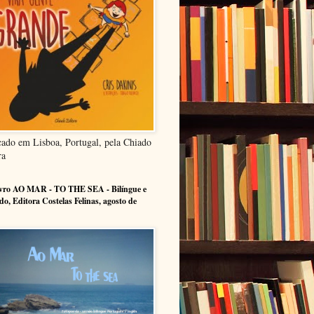
cado em Lisboa, Portugal, pela Chiado
ra
ivro AO MAR - TO THE SEA - Bilíngue e
ado, Editora Costelas Felinas, agosto de