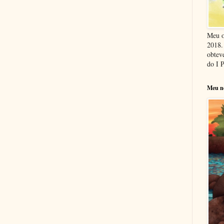
Meu o
2018. 
obteve
do I 
Meu n