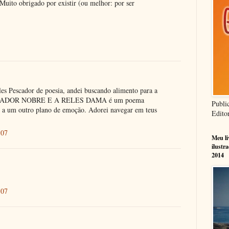
uito obrigado por existir (ou melhor: por ser
s Pescador de poesia, andei buscando alimento para a
PESCADOR NOBRE E A RELES DAMA é um poema
Publi
e a um outro plano de emoção. Adorei navegar em teus
Edito
:07
Meu l
ilustr
2014
:07