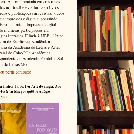
tora. Autora premiada em concursos
rios no Brasil e exterior, com livros
ados e publicações em revistas, vídeos
ais impressos e digitais, possuindo
ivros em mídia impressa e digital,
de inúmeras participações em
gias literárias. Filiada à UBE - União
leira de Escritores; Acadêmica
ária da Academia de Letras e Artes
raial do Cabo/RJ e Acadêmica
spondente da Academia Feminina Sul-
ra de Letras/MG
eu perfil completo
rimeiros livros: Por Arte de magia; Aos
ídos!; Tá feliz por quê?; e Adágio
arado