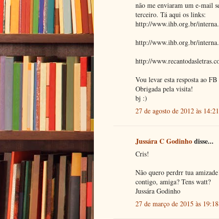
não me enviaram um e-mail se
terceiro. Tá aqui os links:
http://www.ihb.org.br/inter
http://www.ihb.org.br/inter
http://www.recantodasletras.
Vou levar esta resposta ao FB 
Obrigada pela visita!
bj :)
27 de agosto de 2012 às 14:21
Jussára C Godinho
disse...
Cris!
Não quero perdrr tua amizade
contigo, amiga? Tens watt?
Jussára Godinho
27 de março de 2015 às 19:18