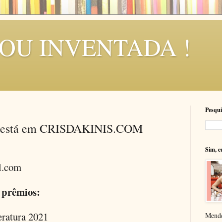
SOU INVENTADA !
Pesqui
cê está em CRISDAKINIS.COM
Sim, e
l.com
 prêmios:
ratura 2021
Mende