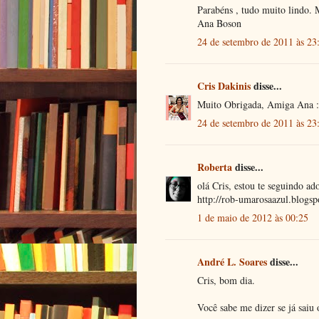
Parabéns , tudo muito lindo. 
Ana Boson
24 de setembro de 2011 às 23
Cris Dakinis
disse...
Muito Obrigada, Amiga Ana :
24 de setembro de 2011 às 23
Roberta
disse...
olá Cris, estou te seguindo a
http://rob-umarosaazul.blogsp
1 de maio de 2012 às 00:25
André L. Soares
disse...
Cris, bom dia.
Você sabe me dizer se já saiu 