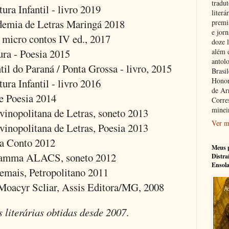
tradu
ra Infantil - livro 2019
literá
demia de Letras Maringá 2018
premi
e jorn
micro contos IV ed., 2017
doze l
ura - Poesia 2015
além 
antolo
til do Paraná / Ponta Grossa - livro, 2015
Brasi
Honor
ra Infantil - livro 2016
de Ar
e Poesia 2014
Corre
minei
inopolitana de Letras, soneto 2013
Ver m
inopolitana de Letras, Poesia 2013
a Conto 2012
Meus p
hamma ALACS, soneto 2012
Distra
Ensol
mais, Petropolitano 2011
 Moacyr Scliar, Assis Editora/MG, 2008
literárias obtidas desde 2007
.