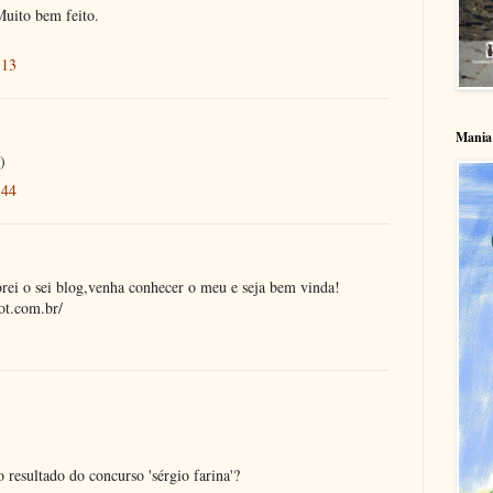
Muito bem feito.
:13
Mania 
)
:44
dorei o sei blog,venha conhecer o meu e seja bem vinda!
ot.com.br/
o resultado do concurso 'sérgio farina'?