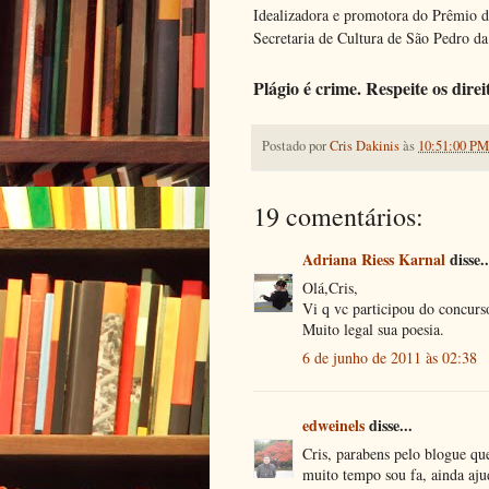
Idealizadora e promotora do Prêmio 
Secretaria de Cultura de São Pedro da
Plágio é crime. Respeite os dire
Postado por
Cris Dakinis
às
10:51:00 PM
19 comentários:
Adriana Riess Karnal
disse..
Olá,Cris,
Vi q vc participou do concurso
Muito legal sua poesia.
6 de junho de 2011 às 02:38
edweinels
disse...
Cris, parabens pelo blogue qu
muito tempo sou fa, ainda ajud