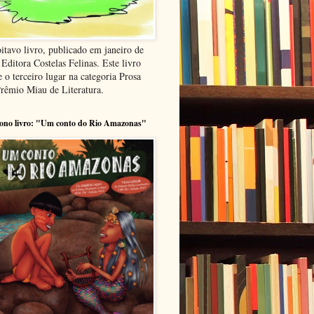
itavo livro, publicado em janeiro de
Editora Costelas Felinas. Este livro
 o terceiro lugar na categoria Prosa
Prêmio Miau de Literatura.
ono livro: "Um conto do Rio Amazonas"