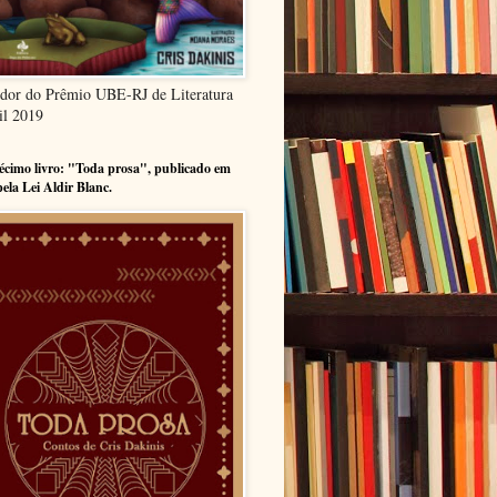
dor do Prêmio UBE-RJ de Literatura
il 2019
cimo livro: "Toda prosa", publicado em
pela Lei Aldir Blanc.