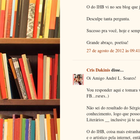
O do IHB vi no seu blog que j
Desculpe tanta pergunta.
Sucesso pra você, hoje e semp
Grande abraço, poetisa!
27 de agosto de 2012 às 09:41
Cris Dakinis
disse...
Oi Amigo André L. Soares!
Vou responder aqui e tomara v
FB...rsrsrs..)
Não sei do resultado do Sérgi
conhecimento, logo que posso
Literários __ inclusive já te s
O do IHB, coisa mais estranha
e o artístico pela internet, en