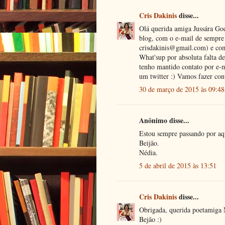
Cris Dakinis
disse...
Olá querida amiga Jussára Go
blog, com o e-mail de sempre 
crisdakinis@gmail.com) e com
What'sup por absoluta falta 
tenho mantido contato por e-ma
um twitter :) Vamos fazer cont
30 de março de 2015 às 09:48
Anônimo disse...
Estou sempre passando por aq
Beijão.
Nédia.
5 de abril de 2015 às 13:51
Cris Dakinis
disse...
Obrigada, querida poetamiga
Bejão :)