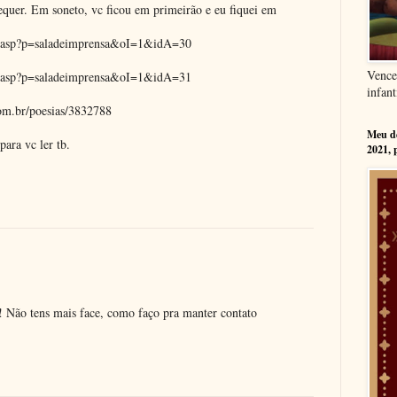
quer. Em soneto, vc ficou em primeirão e eu fiquei em
na.asp?p=saladeimprensa&oI=1&idA=30
Vence
na.asp?p=saladeimprensa&oI=1&idA=31
infant
com.br/poesias/3832788
Meu dé
para vc ler tb.
2021, 
! Não tens mais face, como faço pra manter contato