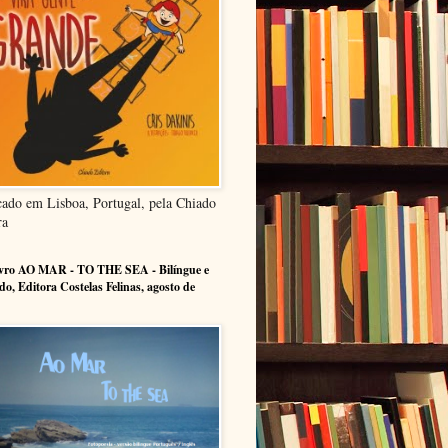
cado em Lisboa, Portugal, pela Chiado
ra
ivro AO MAR - TO THE SEA - Bilíngue e
ado, Editora Costelas Felinas, agosto de