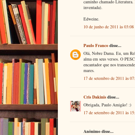
caminho chamado Literatura. M
inventada).
Edweine.
10 de junho de 2011 às 03:08
Paulo Franco
disse...
Olá, Nobre Dama. Eu, um Rele
alma em seus versos. O 
encantador que nos transcend
mares.
17 de setembro de 2011 às 07
Cris Dakinis
disse...
Obrigada, Paulo Amigão! :)
17 de setembro de 2011 às 15
Anônimo disse...