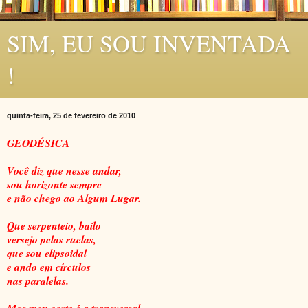
SIM, EU SOU INVENTADA
!
quinta-feira, 25 de fevereiro de 2010
GEODÉSICA
Você diz que nesse andar,
sou horizonte sempre
e não chego ao Algum Lugar.
Que serpenteio, bailo
versejo pelas ruelas,
que sou elipsoidal
e ando em círculos
nas paralelas.
Mas meu corte é a transversal